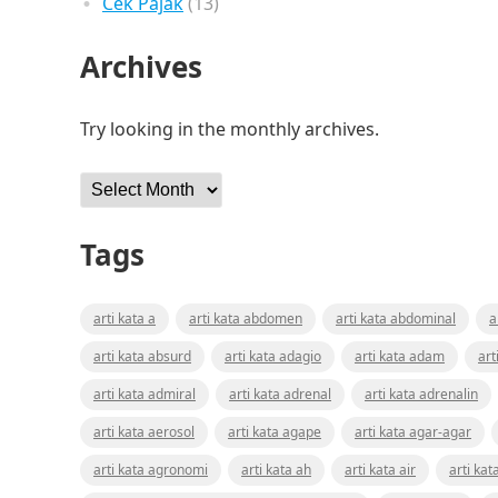
Cek Pajak
(13)
Archives
Try looking in the monthly archives.
Archives
Tags
arti kata a
arti kata abdomen
arti kata abdominal
a
arti kata absurd
arti kata adagio
arti kata adam
art
arti kata admiral
arti kata adrenal
arti kata adrenalin
arti kata aerosol
arti kata agape
arti kata agar-agar
arti kata agronomi
arti kata ah
arti kata air
arti kat