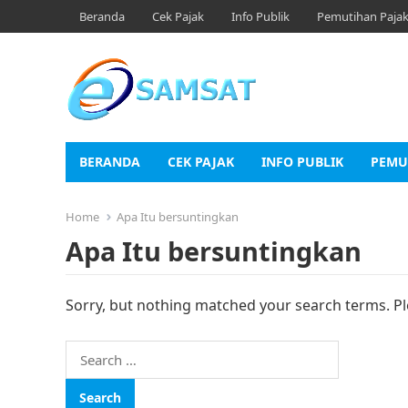
Beranda
Cek Pajak
Info Publik
Pemutihan Paja
BERANDA
CEK PAJAK
INFO PUBLIK
PEMU
Home
Apa Itu bersuntingkan
Apa Itu bersuntingkan
Sorry, but nothing matched your search terms. Pl
Search
for: