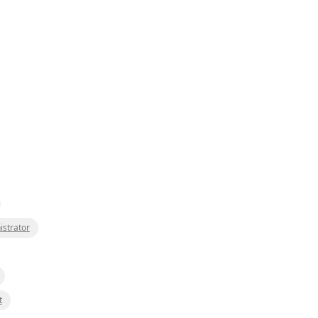
istrator
t