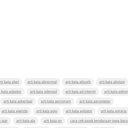
rti kata abet
arti kata abnormal
arti kata absorb
arti kata abstain
i kata adaptor
arti kata adenoid
arti kata ad interim
arti kata admin
arti kata adverbial
arti kata aerogram
arti kata aerometer
arti kata agenda
arti kata agio
arti kata agitator
arti kata agraria
a ajar
arti kata ala
arti kata an
cara cek pajak kendaraan jawa bara