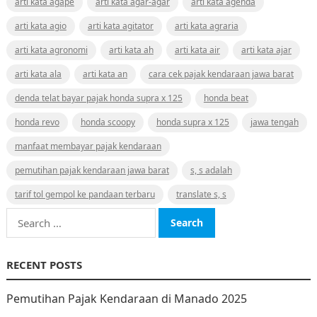
arti kata agape
arti kata agar-agar
arti kata agenda
arti kata agio
arti kata agitator
arti kata agraria
arti kata agronomi
arti kata ah
arti kata air
arti kata ajar
arti kata ala
arti kata an
cara cek pajak kendaraan jawa barat
denda telat bayar pajak honda supra x 125
honda beat
honda revo
honda scoopy
honda supra x 125
jawa tengah
manfaat membayar pajak kendaraan
pemutihan pajak kendaraan jawa barat
s, s adalah
tarif tol gempol ke pandaan terbaru
translate s, s
Search
for:
RECENT POSTS
Pemutihan Pajak Kendaraan di Manado 2025