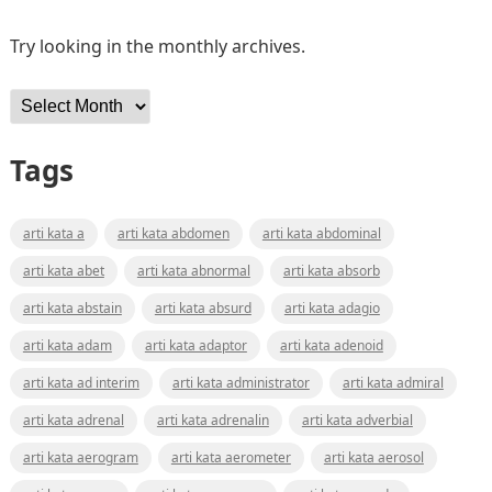
Try looking in the monthly archives.
Archives
Tags
arti kata a
arti kata abdomen
arti kata abdominal
arti kata abet
arti kata abnormal
arti kata absorb
arti kata abstain
arti kata absurd
arti kata adagio
arti kata adam
arti kata adaptor
arti kata adenoid
arti kata ad interim
arti kata administrator
arti kata admiral
arti kata adrenal
arti kata adrenalin
arti kata adverbial
arti kata aerogram
arti kata aerometer
arti kata aerosol