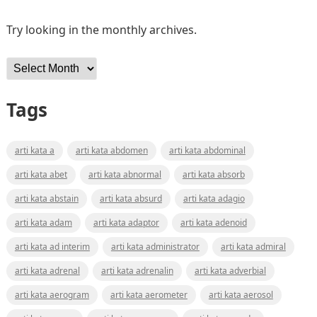
Try looking in the monthly archives.
Archives
Tags
arti kata a
arti kata abdomen
arti kata abdominal
arti kata abet
arti kata abnormal
arti kata absorb
arti kata abstain
arti kata absurd
arti kata adagio
arti kata adam
arti kata adaptor
arti kata adenoid
arti kata ad interim
arti kata administrator
arti kata admiral
arti kata adrenal
arti kata adrenalin
arti kata adverbial
arti kata aerogram
arti kata aerometer
arti kata aerosol