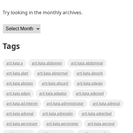
Try looking in the monthly archives.
Archives
Tags
arti kata a
arti kata abdomen
arti kata abdominal
arti kata abet
arti kata abnormal
arti kata absorb
arti kata abstain
arti kata absurd
arti kata adagio
arti kata adam
arti kata adaptor
arti kata adenoid
arti kata ad interim
arti kata administrator
arti kata admiral
arti kata adrenal
arti kata adrenalin
arti kata adverbial
arti kata aerogram
arti kata aerometer
arti kata aerosol