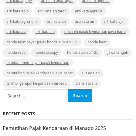
arti kata agape
arti kata agar-agar
arti kata agenda
arti kata agio
arti kata agitator
arti kata agraria
arti kata agronomi
arti kata ah
arti kata air
arti kata ajar
arti kata ala
arti kata an
cara cek pajak kendaraan jawa barat
denda telat bayar pajak honda supra x 125
honda beat
honda revo
honda scoopy
honda supra x 125
jawa tengah
manfaat membayar pajak kendaraan
pemutihan pajak kendaraan jawa barat
s, s adalah
tarif tol gempol ke pandaan terbaru
translate s, s
Search
for:
RECENT POSTS
Pemutihan Pajak Kendaraan di Manado 2025