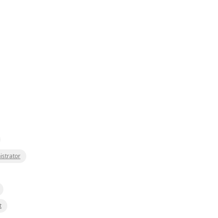
istrator
t