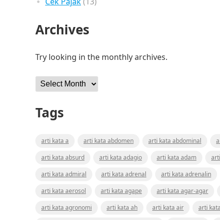
Cek Pajak
(13)
Archives
Try looking in the monthly archives.
Archives
Tags
arti kata a
arti kata abdomen
arti kata abdominal
a
arti kata absurd
arti kata adagio
arti kata adam
art
arti kata admiral
arti kata adrenal
arti kata adrenalin
arti kata aerosol
arti kata agape
arti kata agar-agar
arti kata agronomi
arti kata ah
arti kata air
arti kat