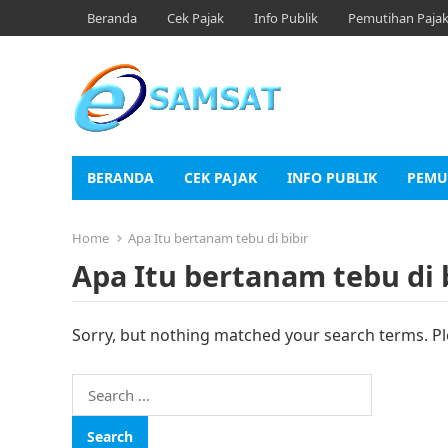
Beranda
Cek Pajak
Info Publik
Pemutihan Paja
BERANDA
CEK PAJAK
INFO PUBLIK
PEMU
Home
Apa Itu bertanam tebu di bibir
Apa Itu bertanam tebu di 
Sorry, but nothing matched your search terms. Pl
Search
for: