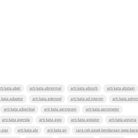
rti kata abet
arti kata abnormal
arti kata absorb
arti kata abstain
i kata adaptor
arti kata adenoid
arti kata ad interim
arti kata admin
arti kata adverbial
arti kata aerogram
arti kata aerometer
arti kata agenda
arti kata agio
arti kata agitator
arti kata agraria
a ajar
arti kata ala
arti kata an
cara cek pajak kendaraan jawa bara