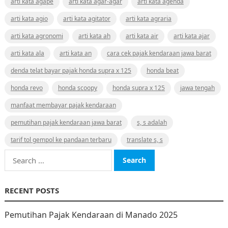
arti kata agape
arti kata agar-agar
arti kata agenda
arti kata agio
arti kata agitator
arti kata agraria
arti kata agronomi
arti kata ah
arti kata air
arti kata ajar
arti kata ala
arti kata an
cara cek pajak kendaraan jawa barat
denda telat bayar pajak honda supra x 125
honda beat
honda revo
honda scoopy
honda supra x 125
jawa tengah
manfaat membayar pajak kendaraan
pemutihan pajak kendaraan jawa barat
s, s adalah
tarif tol gempol ke pandaan terbaru
translate s, s
Search
for:
RECENT POSTS
Pemutihan Pajak Kendaraan di Manado 2025