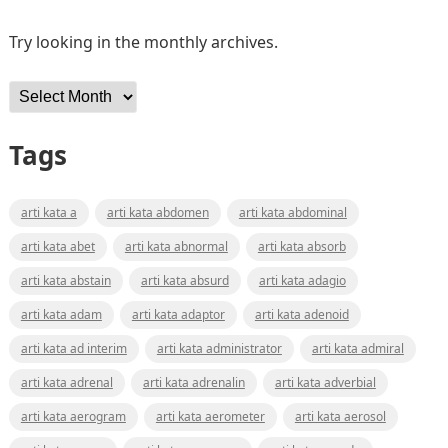
Try looking in the monthly archives.
Archives
Tags
arti kata a
arti kata abdomen
arti kata abdominal
arti kata abet
arti kata abnormal
arti kata absorb
arti kata abstain
arti kata absurd
arti kata adagio
arti kata adam
arti kata adaptor
arti kata adenoid
arti kata ad interim
arti kata administrator
arti kata admiral
arti kata adrenal
arti kata adrenalin
arti kata adverbial
arti kata aerogram
arti kata aerometer
arti kata aerosol