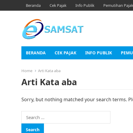
Beranda
Cek Pajak
Info Publik
Pemutihan Paja
BERANDA
CEK PAJAK
INFO PUBLIK
PEMU
Home
Arti Kata aba
Arti Kata aba
Sorry, but nothing matched your search terms. Pl
Search
for: