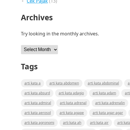
Cek Pajak
(13)
Archives
Try looking in the monthly archives.
Archives
Tags
arti kata a
arti kata abdomen
arti kata abdominal
a
arti kata absurd
arti kata adagio
arti kata adam
art
arti kata admiral
arti kata adrenal
arti kata adrenalin
arti kata aerosol
arti kata agape
arti kata agar-agar
arti kata agronomi
arti kata ah
arti kata air
arti kat