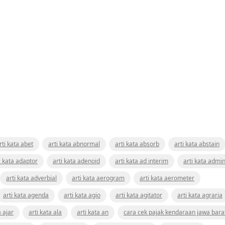
rti kata abet
arti kata abnormal
arti kata absorb
arti kata abstain
i kata adaptor
arti kata adenoid
arti kata ad interim
arti kata admin
arti kata adverbial
arti kata aerogram
arti kata aerometer
arti kata agenda
arti kata agio
arti kata agitator
arti kata agraria
a ajar
arti kata ala
arti kata an
cara cek pajak kendaraan jawa bara