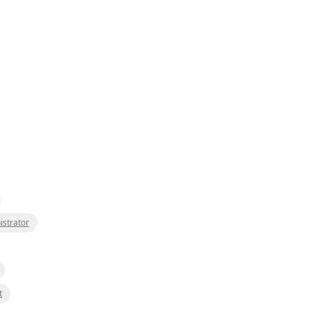
istrator
t