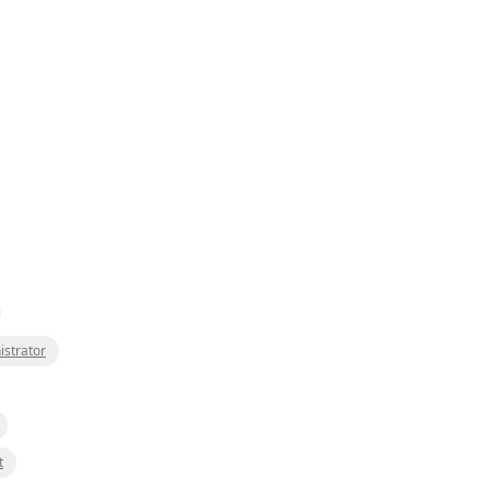
istrator
t