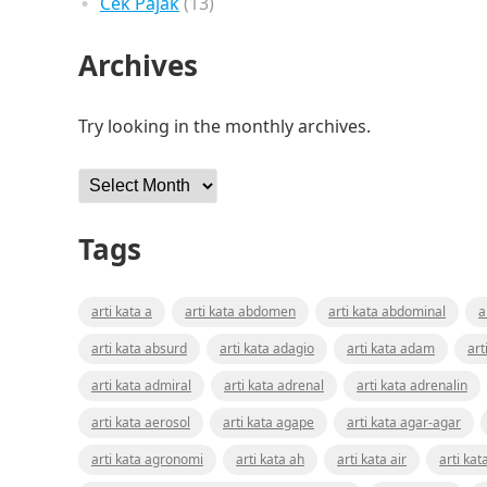
Cek Pajak
(13)
Archives
Try looking in the monthly archives.
Archives
Tags
arti kata a
arti kata abdomen
arti kata abdominal
a
arti kata absurd
arti kata adagio
arti kata adam
art
arti kata admiral
arti kata adrenal
arti kata adrenalin
arti kata aerosol
arti kata agape
arti kata agar-agar
arti kata agronomi
arti kata ah
arti kata air
arti kat