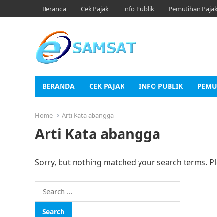
Beranda
Cek Pajak
Info Publik
Pemutihan Paja
BERANDA
CEK PAJAK
INFO PUBLIK
PEMU
Home
Arti Kata abangga
Arti Kata abangga
Sorry, but nothing matched your search terms. Pl
Search
for: