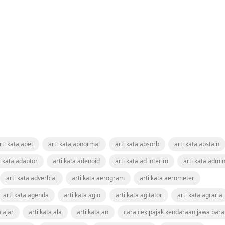
rti kata abet
arti kata abnormal
arti kata absorb
arti kata abstain
i kata adaptor
arti kata adenoid
arti kata ad interim
arti kata admin
arti kata adverbial
arti kata aerogram
arti kata aerometer
arti kata agenda
arti kata agio
arti kata agitator
arti kata agraria
a ajar
arti kata ala
arti kata an
cara cek pajak kendaraan jawa bara