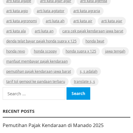
arti kata agape
arti kata agar-agar
arti kata agenda
arti kata agio
arti kata agitator
arti kata agraria
arti kata agronomi
arti kata ah
arti kata air
arti kata ajar
arti kata ala
arti kata an
cara cek pajak kendaraan jawa barat
denda telat bayar pajak honda supra x 125
honda beat
honda revo
honda scoopy
honda supra x 125
jawa tengah
manfaat membayar pajak kendaraan
pemutihan pajak kendaraan jawa barat
s, s adalah
tarif tol gempol ke pandaan terbaru
translate s, s
Search
for:
RECENT POSTS
Pemutihan Pajak Kendaraan di Manado 2025