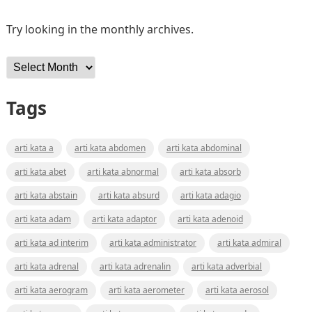
Try looking in the monthly archives.
Archives
Tags
arti kata a
arti kata abdomen
arti kata abdominal
arti kata abet
arti kata abnormal
arti kata absorb
arti kata abstain
arti kata absurd
arti kata adagio
arti kata adam
arti kata adaptor
arti kata adenoid
arti kata ad interim
arti kata administrator
arti kata admiral
arti kata adrenal
arti kata adrenalin
arti kata adverbial
arti kata aerogram
arti kata aerometer
arti kata aerosol