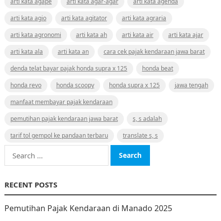
arti kata agape
arti kata agar-agar
arti kata agenda
arti kata agio
arti kata agitator
arti kata agraria
arti kata agronomi
arti kata ah
arti kata air
arti kata ajar
arti kata ala
arti kata an
cara cek pajak kendaraan jawa barat
denda telat bayar pajak honda supra x 125
honda beat
honda revo
honda scoopy
honda supra x 125
jawa tengah
manfaat membayar pajak kendaraan
pemutihan pajak kendaraan jawa barat
s, s adalah
tarif tol gempol ke pandaan terbaru
translate s, s
Search
for:
RECENT POSTS
Pemutihan Pajak Kendaraan di Manado 2025