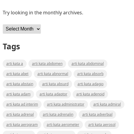
Try looking in the monthly archives.
Archives
Tags
arti kata a
arti kata abdomen
arti kata abdominal
arti kata abet
arti kata abnormal
arti kata absorb
arti kata abstain
arti kata absurd
arti kata adagio
arti kata adam
arti kata adaptor
arti kata adenoid
arti kata ad interim
arti kata administrator
arti kata admiral
arti kata adrenal
arti kata adrenalin
arti kata adverbial
arti kata aerogram
arti kata aerometer
arti kata aerosol