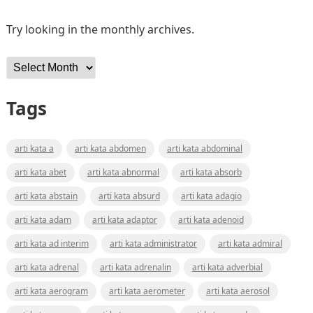
Try looking in the monthly archives.
Archives
Tags
arti kata a
arti kata abdomen
arti kata abdominal
arti kata abet
arti kata abnormal
arti kata absorb
arti kata abstain
arti kata absurd
arti kata adagio
arti kata adam
arti kata adaptor
arti kata adenoid
arti kata ad interim
arti kata administrator
arti kata admiral
arti kata adrenal
arti kata adrenalin
arti kata adverbial
arti kata aerogram
arti kata aerometer
arti kata aerosol