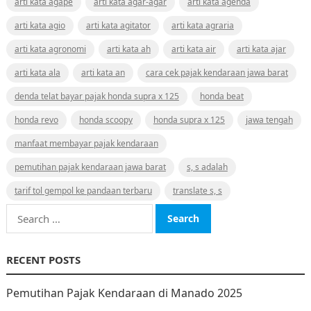
arti kata agape
arti kata agar-agar
arti kata agenda
arti kata agio
arti kata agitator
arti kata agraria
arti kata agronomi
arti kata ah
arti kata air
arti kata ajar
arti kata ala
arti kata an
cara cek pajak kendaraan jawa barat
denda telat bayar pajak honda supra x 125
honda beat
honda revo
honda scoopy
honda supra x 125
jawa tengah
manfaat membayar pajak kendaraan
pemutihan pajak kendaraan jawa barat
s, s adalah
tarif tol gempol ke pandaan terbaru
translate s, s
Search
for:
RECENT POSTS
Pemutihan Pajak Kendaraan di Manado 2025