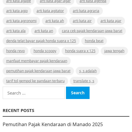
arti kata agape
arti kata agar-agar
arti kata agenda
arti kata agio
arti kata agitator
arti kata agraria
arti kata agronomi
arti kata ah
arti kata air
arti kata ajar
arti kata ala
arti kata an
cara cek pajak kendaraan jawa barat
denda telat bayar pajak honda supra x 125
honda beat
honda revo
honda scoopy
honda supra x 125
jawa tengah
manfaat membayar pajak kendaraan
pemutihan pajak kendaraan jawa barat
s, s adalah
tarif tol gempol ke pandaan terbaru
translate s, s
Search
for:
RECENT POSTS
Pemutihan Pajak Kendaraan di Manado 2025