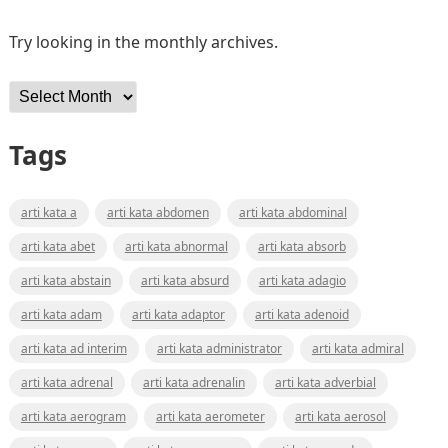
Try looking in the monthly archives.
Archives
Tags
arti kata a
arti kata abdomen
arti kata abdominal
arti kata abet
arti kata abnormal
arti kata absorb
arti kata abstain
arti kata absurd
arti kata adagio
arti kata adam
arti kata adaptor
arti kata adenoid
arti kata ad interim
arti kata administrator
arti kata admiral
arti kata adrenal
arti kata adrenalin
arti kata adverbial
arti kata aerogram
arti kata aerometer
arti kata aerosol