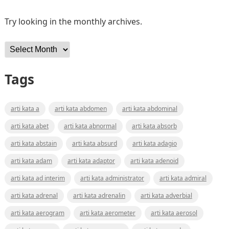
Try looking in the monthly archives.
Archives
Tags
arti kata a
arti kata abdomen
arti kata abdominal
arti kata abet
arti kata abnormal
arti kata absorb
arti kata abstain
arti kata absurd
arti kata adagio
arti kata adam
arti kata adaptor
arti kata adenoid
arti kata ad interim
arti kata administrator
arti kata admiral
arti kata adrenal
arti kata adrenalin
arti kata adverbial
arti kata aerogram
arti kata aerometer
arti kata aerosol