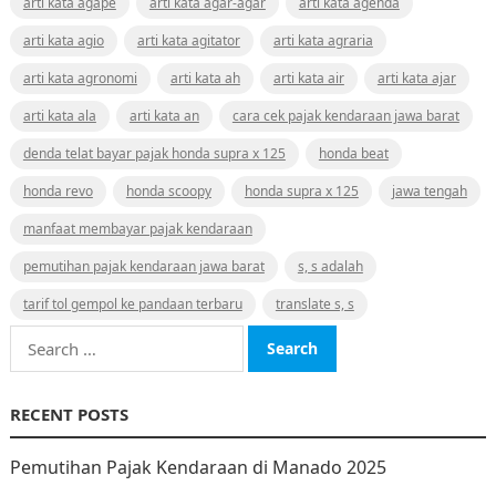
arti kata agape
arti kata agar-agar
arti kata agenda
arti kata agio
arti kata agitator
arti kata agraria
arti kata agronomi
arti kata ah
arti kata air
arti kata ajar
arti kata ala
arti kata an
cara cek pajak kendaraan jawa barat
denda telat bayar pajak honda supra x 125
honda beat
honda revo
honda scoopy
honda supra x 125
jawa tengah
manfaat membayar pajak kendaraan
pemutihan pajak kendaraan jawa barat
s, s adalah
tarif tol gempol ke pandaan terbaru
translate s, s
Search
for:
RECENT POSTS
Pemutihan Pajak Kendaraan di Manado 2025