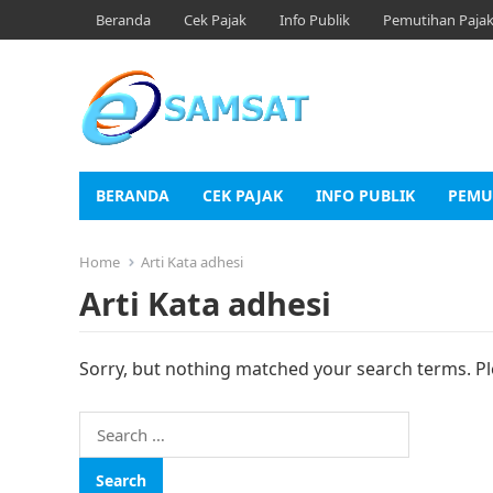
Beranda
Cek Pajak
Info Publik
Pemutihan Paja
BERANDA
CEK PAJAK
INFO PUBLIK
PEMU
Home
Arti Kata adhesi
Arti Kata adhesi
Sorry, but nothing matched your search terms. Pl
Search
for: