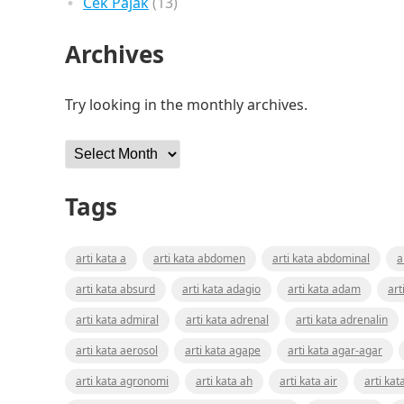
Cek Pajak
(13)
Archives
Try looking in the monthly archives.
Archives
Tags
arti kata a
arti kata abdomen
arti kata abdominal
a
arti kata absurd
arti kata adagio
arti kata adam
art
arti kata admiral
arti kata adrenal
arti kata adrenalin
arti kata aerosol
arti kata agape
arti kata agar-agar
arti kata agronomi
arti kata ah
arti kata air
arti kat