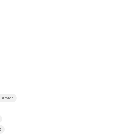
istrator
t