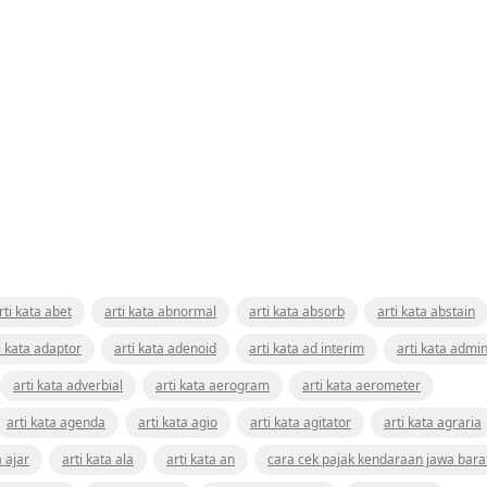
rti kata abet
arti kata abnormal
arti kata absorb
arti kata abstain
i kata adaptor
arti kata adenoid
arti kata ad interim
arti kata admin
arti kata adverbial
arti kata aerogram
arti kata aerometer
arti kata agenda
arti kata agio
arti kata agitator
arti kata agraria
a ajar
arti kata ala
arti kata an
cara cek pajak kendaraan jawa bara