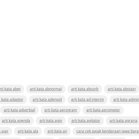
rti kata abet
arti kata abnormal
arti kata absorb
arti kata abstain
i kata adaptor
arti kata adenoid
arti kata ad interim
arti kata admin
arti kata adverbial
arti kata aerogram
arti kata aerometer
arti kata agenda
arti kata agio
arti kata agitator
arti kata agraria
a ajar
arti kata ala
arti kata an
cara cek pajak kendaraan jawa bara