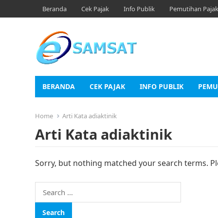
Beranda
Cek Pajak
Info Publik
Pemutihan Paja
BERANDA
CEK PAJAK
INFO PUBLIK
PEMU
Home
Arti Kata adiaktinik
Arti Kata adiaktinik
Sorry, but nothing matched your search terms. Pl
Search
for: