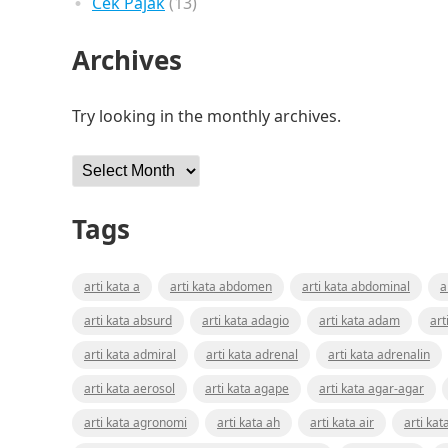
Cek Pajak
(13)
Archives
Try looking in the monthly archives.
Archives
Tags
arti kata a
arti kata abdomen
arti kata abdominal
a
arti kata absurd
arti kata adagio
arti kata adam
art
arti kata admiral
arti kata adrenal
arti kata adrenalin
arti kata aerosol
arti kata agape
arti kata agar-agar
arti kata agronomi
arti kata ah
arti kata air
arti kat