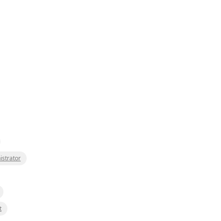
istrator
t