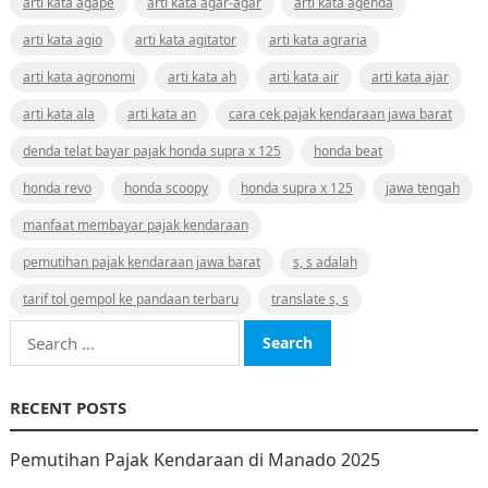
arti kata agape
arti kata agar-agar
arti kata agenda
arti kata agio
arti kata agitator
arti kata agraria
arti kata agronomi
arti kata ah
arti kata air
arti kata ajar
arti kata ala
arti kata an
cara cek pajak kendaraan jawa barat
denda telat bayar pajak honda supra x 125
honda beat
honda revo
honda scoopy
honda supra x 125
jawa tengah
manfaat membayar pajak kendaraan
pemutihan pajak kendaraan jawa barat
s, s adalah
tarif tol gempol ke pandaan terbaru
translate s, s
Search
for:
RECENT POSTS
Pemutihan Pajak Kendaraan di Manado 2025