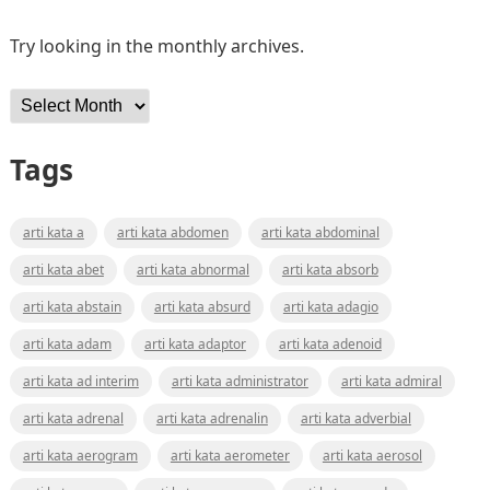
Try looking in the monthly archives.
Archives
Tags
arti kata a
arti kata abdomen
arti kata abdominal
arti kata abet
arti kata abnormal
arti kata absorb
arti kata abstain
arti kata absurd
arti kata adagio
arti kata adam
arti kata adaptor
arti kata adenoid
arti kata ad interim
arti kata administrator
arti kata admiral
arti kata adrenal
arti kata adrenalin
arti kata adverbial
arti kata aerogram
arti kata aerometer
arti kata aerosol