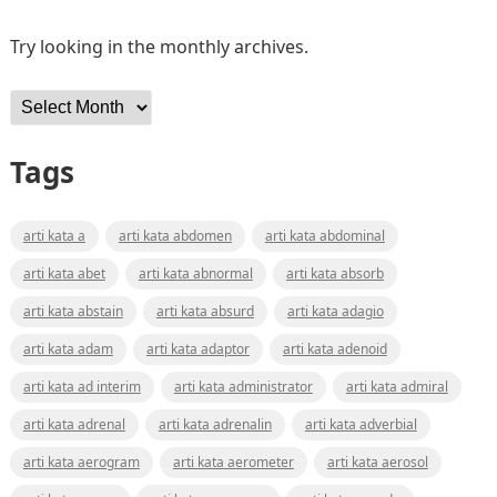
Try looking in the monthly archives.
Archives
Tags
arti kata a
arti kata abdomen
arti kata abdominal
arti kata abet
arti kata abnormal
arti kata absorb
arti kata abstain
arti kata absurd
arti kata adagio
arti kata adam
arti kata adaptor
arti kata adenoid
arti kata ad interim
arti kata administrator
arti kata admiral
arti kata adrenal
arti kata adrenalin
arti kata adverbial
arti kata aerogram
arti kata aerometer
arti kata aerosol