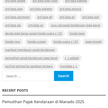
arti kata agape
arti kata agar-agar
arti kata agenda
arti kata agio
arti kata agitator
arti kata agraria
arti kata agronomi
arti kata ah
arti kata air
arti kata ajar
arti kata ala
arti kata an
cara cek pajak kendaraan jawa barat
denda telat bayar pajak honda supra x 125
honda beat
honda revo
honda scoopy
honda supra x 125
jawa tengah
manfaat membayar pajak kendaraan
pemutihan pajak kendaraan jawa barat
s, s adalah
tarif tol gempol ke pandaan terbaru
translate s, s
Search
for:
RECENT POSTS
Pemutihan Pajak Kendaraan di Manado 2025