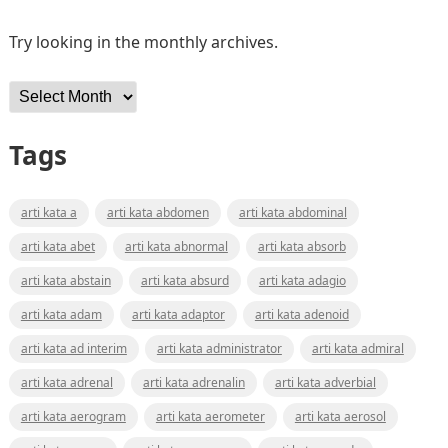
Try looking in the monthly archives.
Archives
Tags
arti kata a
arti kata abdomen
arti kata abdominal
arti kata abet
arti kata abnormal
arti kata absorb
arti kata abstain
arti kata absurd
arti kata adagio
arti kata adam
arti kata adaptor
arti kata adenoid
arti kata ad interim
arti kata administrator
arti kata admiral
arti kata adrenal
arti kata adrenalin
arti kata adverbial
arti kata aerogram
arti kata aerometer
arti kata aerosol