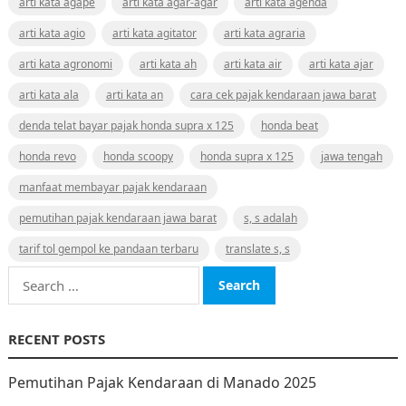
arti kata agape
arti kata agar-agar
arti kata agenda
arti kata agio
arti kata agitator
arti kata agraria
arti kata agronomi
arti kata ah
arti kata air
arti kata ajar
arti kata ala
arti kata an
cara cek pajak kendaraan jawa barat
denda telat bayar pajak honda supra x 125
honda beat
honda revo
honda scoopy
honda supra x 125
jawa tengah
manfaat membayar pajak kendaraan
pemutihan pajak kendaraan jawa barat
s, s adalah
tarif tol gempol ke pandaan terbaru
translate s, s
Search
for:
RECENT POSTS
Pemutihan Pajak Kendaraan di Manado 2025