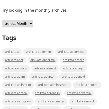
Try looking in the monthly archives.
Archives
Tags
arti kata a
arti kata abdomen
arti kata abdominal
arti kata abet
arti kata abnormal
arti kata absorb
arti kata abstain
arti kata absurd
arti kata adagio
arti kata adam
arti kata adaptor
arti kata adenoid
arti kata ad interim
arti kata administrator
arti kata admiral
arti kata adrenal
arti kata adrenalin
arti kata adverbial
arti kata aerogram
arti kata aerometer
arti kata aerosol