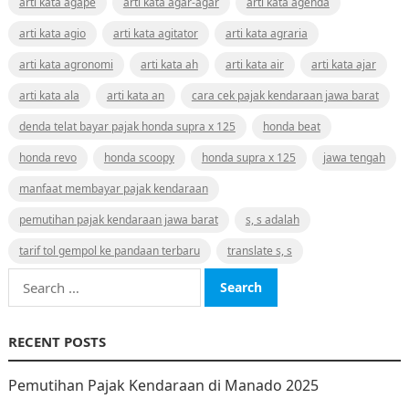
arti kata agape
arti kata agar-agar
arti kata agenda
arti kata agio
arti kata agitator
arti kata agraria
arti kata agronomi
arti kata ah
arti kata air
arti kata ajar
arti kata ala
arti kata an
cara cek pajak kendaraan jawa barat
denda telat bayar pajak honda supra x 125
honda beat
honda revo
honda scoopy
honda supra x 125
jawa tengah
manfaat membayar pajak kendaraan
pemutihan pajak kendaraan jawa barat
s, s adalah
tarif tol gempol ke pandaan terbaru
translate s, s
Search
for:
RECENT POSTS
Pemutihan Pajak Kendaraan di Manado 2025