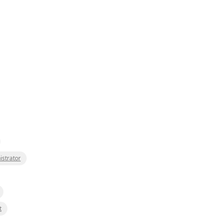
istrator
t