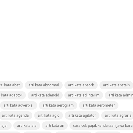
rti kata abet
arti kata abnormal
arti kata absorb
arti kata abstain
i kata adaptor
arti kata adenoid
arti kata ad interim
arti kata admin
arti kata adverbial
arti kata aerogram
arti kata aerometer
arti kata agenda
arti kata agio
arti kata agitator
arti kata agraria
a ajar
arti kata ala
arti kata an
cara cek pajak kendaraan jawa bara