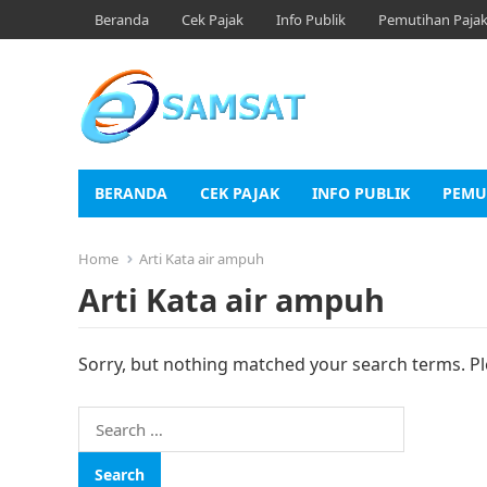
Beranda
Cek Pajak
Info Publik
Pemutihan Paja
BERANDA
CEK PAJAK
INFO PUBLIK
PEMU
Home
Arti Kata air ampuh
Arti Kata air ampuh
Sorry, but nothing matched your search terms. Pl
Search
for: