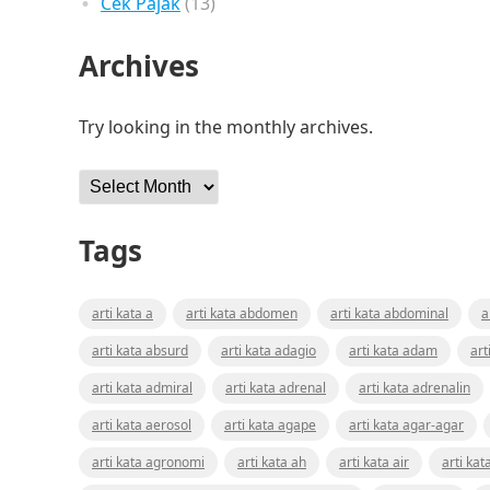
Cek Pajak
(13)
Archives
Try looking in the monthly archives.
Archives
Tags
arti kata a
arti kata abdomen
arti kata abdominal
a
arti kata absurd
arti kata adagio
arti kata adam
art
arti kata admiral
arti kata adrenal
arti kata adrenalin
arti kata aerosol
arti kata agape
arti kata agar-agar
arti kata agronomi
arti kata ah
arti kata air
arti kat