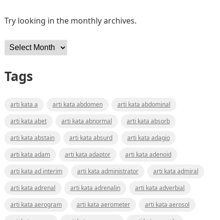
Try looking in the monthly archives.
Archives
Tags
arti kata a
arti kata abdomen
arti kata abdominal
arti kata abet
arti kata abnormal
arti kata absorb
arti kata abstain
arti kata absurd
arti kata adagio
arti kata adam
arti kata adaptor
arti kata adenoid
arti kata ad interim
arti kata administrator
arti kata admiral
arti kata adrenal
arti kata adrenalin
arti kata adverbial
arti kata aerogram
arti kata aerometer
arti kata aerosol