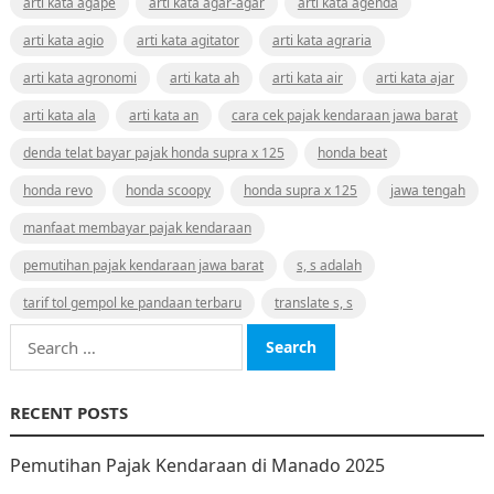
arti kata agape
arti kata agar-agar
arti kata agenda
arti kata agio
arti kata agitator
arti kata agraria
arti kata agronomi
arti kata ah
arti kata air
arti kata ajar
arti kata ala
arti kata an
cara cek pajak kendaraan jawa barat
denda telat bayar pajak honda supra x 125
honda beat
honda revo
honda scoopy
honda supra x 125
jawa tengah
manfaat membayar pajak kendaraan
pemutihan pajak kendaraan jawa barat
s, s adalah
tarif tol gempol ke pandaan terbaru
translate s, s
Search
for:
RECENT POSTS
Pemutihan Pajak Kendaraan di Manado 2025