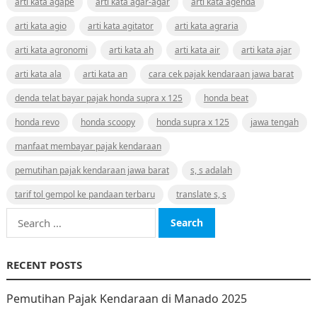
arti kata agape
arti kata agar-agar
arti kata agenda
arti kata agio
arti kata agitator
arti kata agraria
arti kata agronomi
arti kata ah
arti kata air
arti kata ajar
arti kata ala
arti kata an
cara cek pajak kendaraan jawa barat
denda telat bayar pajak honda supra x 125
honda beat
honda revo
honda scoopy
honda supra x 125
jawa tengah
manfaat membayar pajak kendaraan
pemutihan pajak kendaraan jawa barat
s, s adalah
tarif tol gempol ke pandaan terbaru
translate s, s
Search
for:
RECENT POSTS
Pemutihan Pajak Kendaraan di Manado 2025