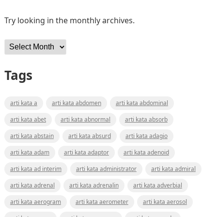
Try looking in the monthly archives.
Archives
Tags
arti kata a
arti kata abdomen
arti kata abdominal
arti kata abet
arti kata abnormal
arti kata absorb
arti kata abstain
arti kata absurd
arti kata adagio
arti kata adam
arti kata adaptor
arti kata adenoid
arti kata ad interim
arti kata administrator
arti kata admiral
arti kata adrenal
arti kata adrenalin
arti kata adverbial
arti kata aerogram
arti kata aerometer
arti kata aerosol