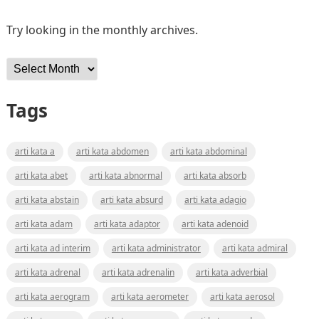
Try looking in the monthly archives.
Archives
Tags
arti kata a
arti kata abdomen
arti kata abdominal
arti kata abet
arti kata abnormal
arti kata absorb
arti kata abstain
arti kata absurd
arti kata adagio
arti kata adam
arti kata adaptor
arti kata adenoid
arti kata ad interim
arti kata administrator
arti kata admiral
arti kata adrenal
arti kata adrenalin
arti kata adverbial
arti kata aerogram
arti kata aerometer
arti kata aerosol