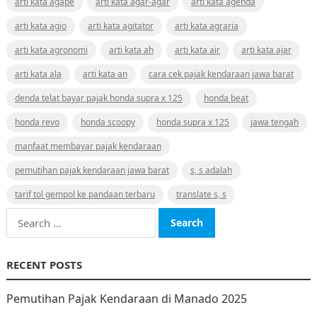
arti kata agape
arti kata agar-agar
arti kata agenda
arti kata agio
arti kata agitator
arti kata agraria
arti kata agronomi
arti kata ah
arti kata air
arti kata ajar
arti kata ala
arti kata an
cara cek pajak kendaraan jawa barat
denda telat bayar pajak honda supra x 125
honda beat
honda revo
honda scoopy
honda supra x 125
jawa tengah
manfaat membayar pajak kendaraan
pemutihan pajak kendaraan jawa barat
s, s adalah
tarif tol gempol ke pandaan terbaru
translate s, s
Search
for:
RECENT POSTS
Pemutihan Pajak Kendaraan di Manado 2025