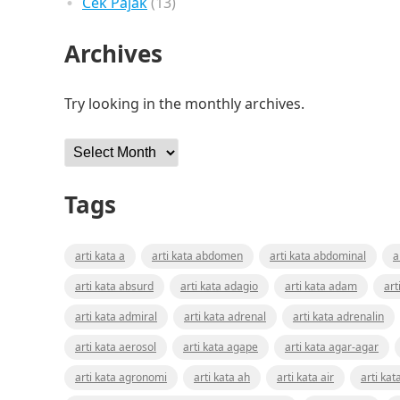
Cek Pajak
(13)
Archives
Try looking in the monthly archives.
Archives
Tags
arti kata a
arti kata abdomen
arti kata abdominal
a
arti kata absurd
arti kata adagio
arti kata adam
art
arti kata admiral
arti kata adrenal
arti kata adrenalin
arti kata aerosol
arti kata agape
arti kata agar-agar
arti kata agronomi
arti kata ah
arti kata air
arti kat