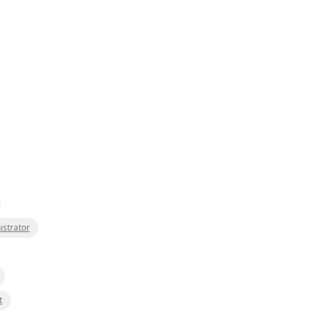
istrator
t