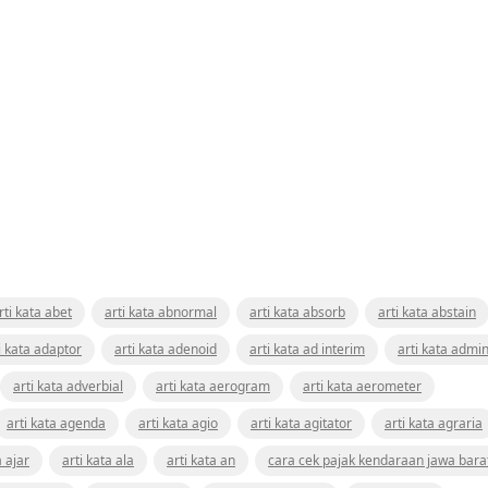
rti kata abet
arti kata abnormal
arti kata absorb
arti kata abstain
i kata adaptor
arti kata adenoid
arti kata ad interim
arti kata admin
arti kata adverbial
arti kata aerogram
arti kata aerometer
arti kata agenda
arti kata agio
arti kata agitator
arti kata agraria
a ajar
arti kata ala
arti kata an
cara cek pajak kendaraan jawa bara