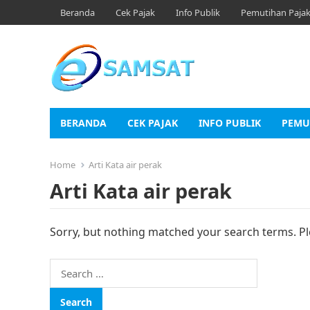
Beranda
Cek Pajak
Info Publik
Pemutihan Paja
BERANDA
CEK PAJAK
INFO PUBLIK
PEMU
Home
Arti Kata air perak
Arti Kata air perak
Sorry, but nothing matched your search terms. Pl
Search
for: