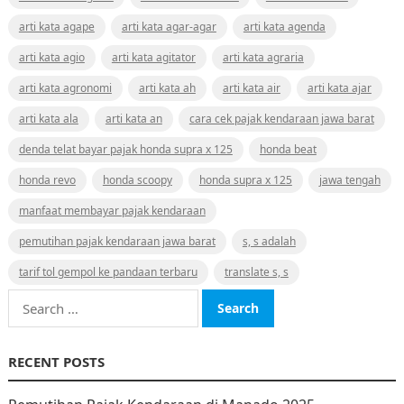
arti kata agape
arti kata agar-agar
arti kata agenda
arti kata agio
arti kata agitator
arti kata agraria
arti kata agronomi
arti kata ah
arti kata air
arti kata ajar
arti kata ala
arti kata an
cara cek pajak kendaraan jawa barat
denda telat bayar pajak honda supra x 125
honda beat
honda revo
honda scoopy
honda supra x 125
jawa tengah
manfaat membayar pajak kendaraan
pemutihan pajak kendaraan jawa barat
s, s adalah
tarif tol gempol ke pandaan terbaru
translate s, s
Search
for:
RECENT POSTS