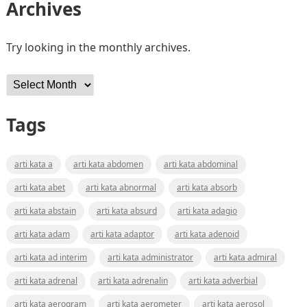
Archives
Try looking in the monthly archives.
Archives
Tags
arti kata a
arti kata abdomen
arti kata abdominal
arti kata abet
arti kata abnormal
arti kata absorb
arti kata abstain
arti kata absurd
arti kata adagio
arti kata adam
arti kata adaptor
arti kata adenoid
arti kata ad interim
arti kata administrator
arti kata admiral
arti kata adrenal
arti kata adrenalin
arti kata adverbial
arti kata aerogram
arti kata aerometer
arti kata aerosol