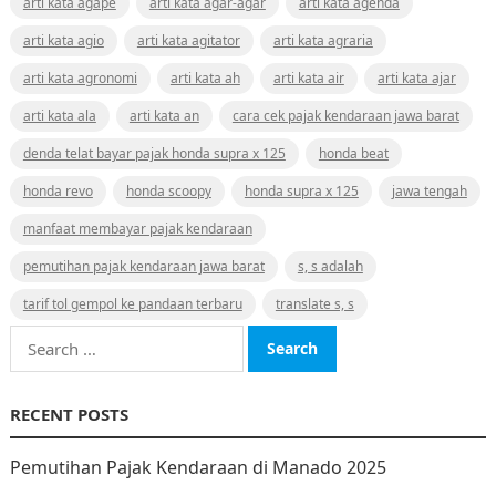
arti kata agape
arti kata agar-agar
arti kata agenda
arti kata agio
arti kata agitator
arti kata agraria
arti kata agronomi
arti kata ah
arti kata air
arti kata ajar
arti kata ala
arti kata an
cara cek pajak kendaraan jawa barat
denda telat bayar pajak honda supra x 125
honda beat
honda revo
honda scoopy
honda supra x 125
jawa tengah
manfaat membayar pajak kendaraan
pemutihan pajak kendaraan jawa barat
s, s adalah
tarif tol gempol ke pandaan terbaru
translate s, s
Search
for:
RECENT POSTS
Pemutihan Pajak Kendaraan di Manado 2025