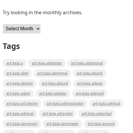
Try looking in the monthly archives.
Archives
Tags
arti kata a
arti kata abdomen
arti kata abdominal
arti kata abet
arti kata abnormal
arti kata absorb
arti kata abstain
arti kata absurd
arti kata adagio
arti kata adam
arti kata adaptor
arti kata adenoid
arti kata ad interim
arti kata administrator
arti kata admiral
arti kata adrenal
arti kata adrenalin
arti kata adverbial
arti kata aerogram
arti kata aerometer
arti kata aerosol