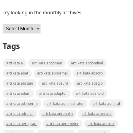
Try looking in the monthly archives.
Archives
Tags
arti kata a
arti kata abdomen
arti kata abdominal
arti kata abet
arti kata abnormal
arti kata absorb
arti kata abstain
arti kata absurd
arti kata adagio
arti kata adam
arti kata adaptor
arti kata adenoid
arti kata ad interim
arti kata administrator
arti kata admiral
arti kata adrenal
arti kata adrenalin
arti kata adverbial
arti kata aerogram
arti kata aerometer
arti kata aerosol