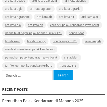
arti kata agape
arti kata agar-agar
arti kata agenda
arti kata agio
arti kata agitator
arti kata agraria
arti kata agronomi
arti kata ah
arti kata air
arti kata ajar
arti kata ala
arti kata an
cara cek pajak kendaraan jawa barat
denda telat bayar pajak honda supra x 125
honda beat
honda revo
honda scoopy
honda supra x 125
jawa tengah
manfaat membayar pajak kendaraan
pemutihan pajak kendaraan jawa barat
s, s adalah
tarif tol gempol ke pandaan terbaru
translate s, s
Search
for:
RECENT POSTS
Pemutihan Pajak Kendaraan di Manado 2025