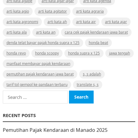
arti kata agape
arti kata agar-agar
arti kata agenda
arti kata agio
arti kata agitator
arti kata agraria
arti kata agronomi
arti kata ah
arti kata air
arti kata ajar
arti kata ala
arti kata an
cara cek pajak kendaraan jawa barat
denda telat bayar pajak honda supra x 125
honda beat
honda revo
honda scoopy
honda supra x 125
jawa tengah
manfaat membayar pajak kendaraan
pemutihan pajak kendaraan jawa barat
s, s adalah
tarif tol gempol ke pandaan terbaru
translate s, s
Search
for:
RECENT POSTS
Pemutihan Pajak Kendaraan di Manado 2025