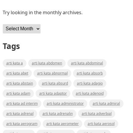
Try looking in the monthly archives.
Archives
Tags
arti kata a
arti kata abdomen
arti kata abdominal
arti kata abet
arti kata abnormal
arti kata absorb
arti kata abstain
arti kata absurd
arti kata adagio
arti kata adam
arti kata adaptor
arti kata adenoid
arti kata ad interim
arti kata administrator
arti kata admiral
arti kata adrenal
arti kata adrenalin
arti kata adverbial
arti kata aerogram
arti kata aerometer
arti kata aerosol