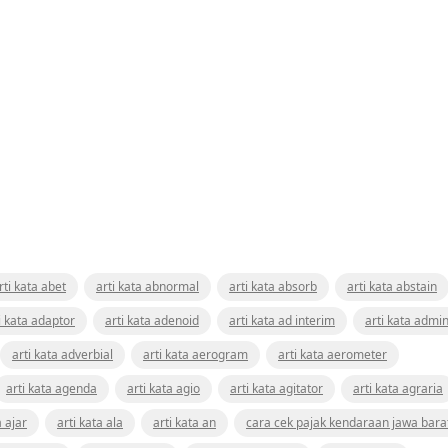
rti kata abet
arti kata abnormal
arti kata absorb
arti kata abstain
i kata adaptor
arti kata adenoid
arti kata ad interim
arti kata admin
arti kata adverbial
arti kata aerogram
arti kata aerometer
arti kata agenda
arti kata agio
arti kata agitator
arti kata agraria
a ajar
arti kata ala
arti kata an
cara cek pajak kendaraan jawa bara