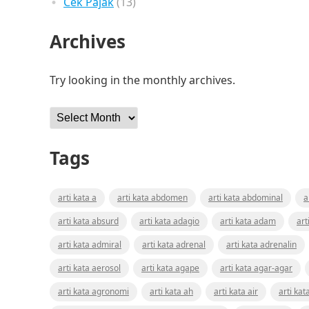
Cek Pajak
(13)
Archives
Try looking in the monthly archives.
Archives
Tags
arti kata a
arti kata abdomen
arti kata abdominal
a
arti kata absurd
arti kata adagio
arti kata adam
art
arti kata admiral
arti kata adrenal
arti kata adrenalin
arti kata aerosol
arti kata agape
arti kata agar-agar
arti kata agronomi
arti kata ah
arti kata air
arti kat