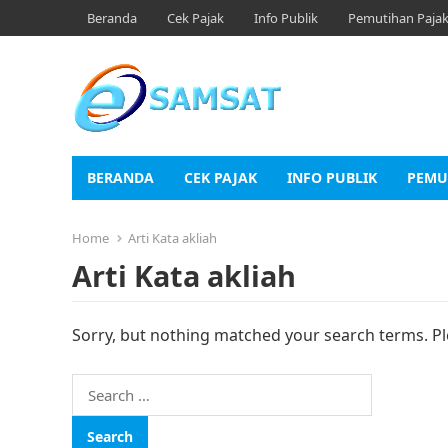
Beranda
Cek Pajak
Info Publik
Pemutihan Paja
BERANDA
CEK PAJAK
INFO PUBLIK
PEMU
Home
Arti Kata akliah
Arti Kata akliah
Sorry, but nothing matched your search terms. Pl
Search
for: