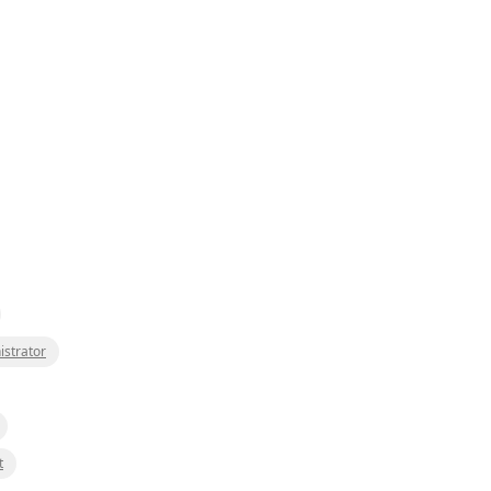
istrator
t