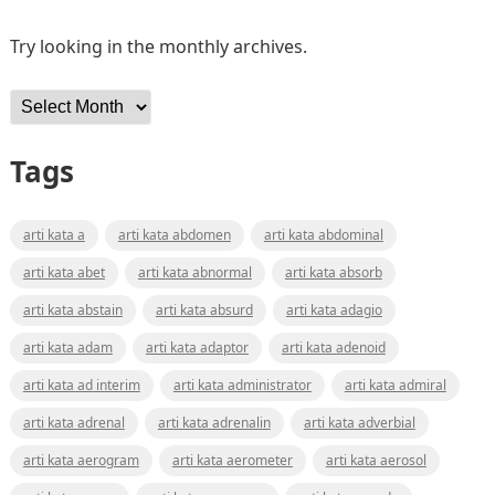
Try looking in the monthly archives.
Archives
Tags
arti kata a
arti kata abdomen
arti kata abdominal
arti kata abet
arti kata abnormal
arti kata absorb
arti kata abstain
arti kata absurd
arti kata adagio
arti kata adam
arti kata adaptor
arti kata adenoid
arti kata ad interim
arti kata administrator
arti kata admiral
arti kata adrenal
arti kata adrenalin
arti kata adverbial
arti kata aerogram
arti kata aerometer
arti kata aerosol