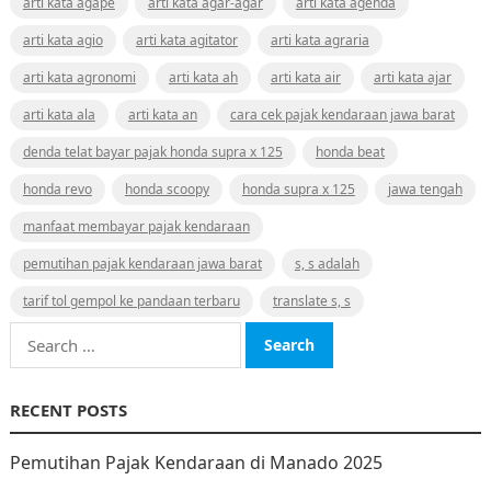
arti kata agape
arti kata agar-agar
arti kata agenda
arti kata agio
arti kata agitator
arti kata agraria
arti kata agronomi
arti kata ah
arti kata air
arti kata ajar
arti kata ala
arti kata an
cara cek pajak kendaraan jawa barat
denda telat bayar pajak honda supra x 125
honda beat
honda revo
honda scoopy
honda supra x 125
jawa tengah
manfaat membayar pajak kendaraan
pemutihan pajak kendaraan jawa barat
s, s adalah
tarif tol gempol ke pandaan terbaru
translate s, s
Search
for:
RECENT POSTS
Pemutihan Pajak Kendaraan di Manado 2025