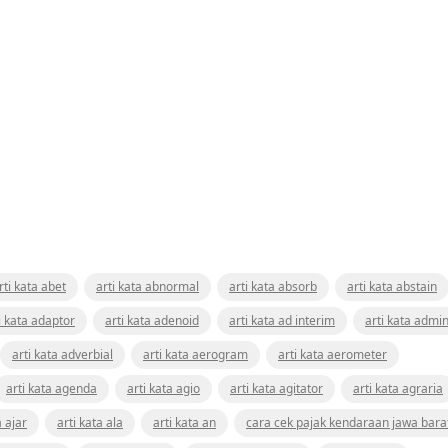
rti kata abet
arti kata abnormal
arti kata absorb
arti kata abstain
i kata adaptor
arti kata adenoid
arti kata ad interim
arti kata admin
arti kata adverbial
arti kata aerogram
arti kata aerometer
arti kata agenda
arti kata agio
arti kata agitator
arti kata agraria
a ajar
arti kata ala
arti kata an
cara cek pajak kendaraan jawa bara