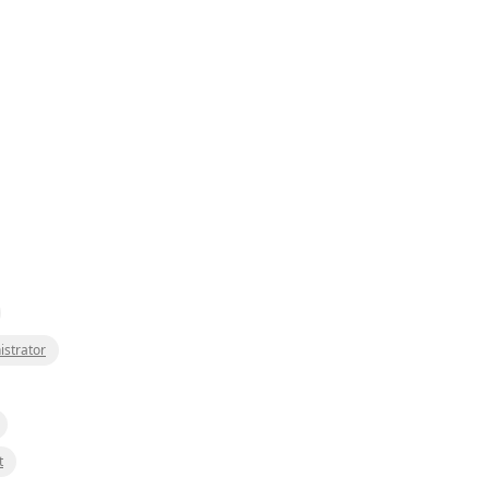
istrator
t