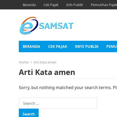
Beranda
Cek Pajak
Info Publik
Pemutihan Paja
BERANDA
CEK PAJAK
INFO PUBLIK
PEMU
Home
Arti Kata amen
Arti Kata amen
Sorry, but nothing matched your search terms. Pl
Search
for: