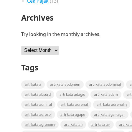
Cek Pajak
(13)
Archives
Try looking in the monthly archives.
Archives
Tags
arti kata a
arti kata abdomen
arti kata abdominal
a
arti kata absurd
arti kata adagio
arti kata adam
art
arti kata admiral
arti kata adrenal
arti kata adrenalin
arti kata aerosol
arti kata agape
arti kata agar-agar
arti kata agronomi
arti kata ah
arti kata air
arti kat