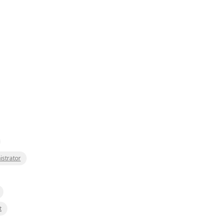
istrator
t