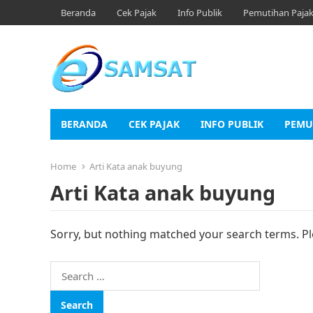
Beranda
Cek Pajak
Info Publik
Pemutihan Paja
BERANDA
CEK PAJAK
INFO PUBLIK
PEMU
Home
Arti Kata anak buyung
Arti Kata anak buyung
Sorry, but nothing matched your search terms. Pl
Search
for: