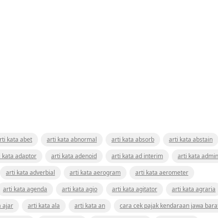
rti kata abet
arti kata abnormal
arti kata absorb
arti kata abstain
i kata adaptor
arti kata adenoid
arti kata ad interim
arti kata admin
arti kata adverbial
arti kata aerogram
arti kata aerometer
arti kata agenda
arti kata agio
arti kata agitator
arti kata agraria
a ajar
arti kata ala
arti kata an
cara cek pajak kendaraan jawa bara