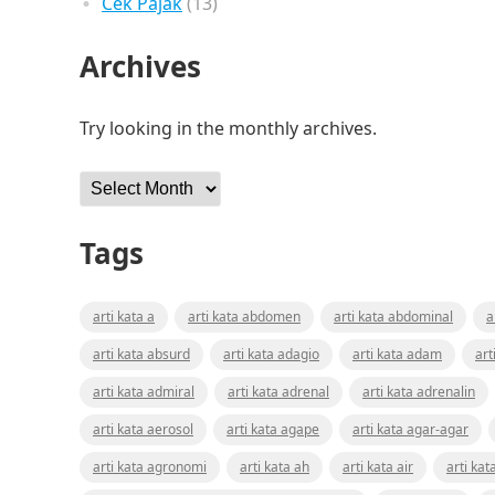
Cek Pajak
(13)
Archives
Try looking in the monthly archives.
Archives
Tags
arti kata a
arti kata abdomen
arti kata abdominal
a
arti kata absurd
arti kata adagio
arti kata adam
art
arti kata admiral
arti kata adrenal
arti kata adrenalin
arti kata aerosol
arti kata agape
arti kata agar-agar
arti kata agronomi
arti kata ah
arti kata air
arti kat