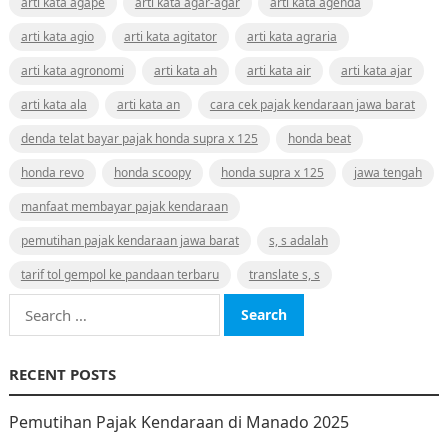
arti kata agape
arti kata agar-agar
arti kata agenda
arti kata agio
arti kata agitator
arti kata agraria
arti kata agronomi
arti kata ah
arti kata air
arti kata ajar
arti kata ala
arti kata an
cara cek pajak kendaraan jawa barat
denda telat bayar pajak honda supra x 125
honda beat
honda revo
honda scoopy
honda supra x 125
jawa tengah
manfaat membayar pajak kendaraan
pemutihan pajak kendaraan jawa barat
s, s adalah
tarif tol gempol ke pandaan terbaru
translate s, s
Search
for:
RECENT POSTS
Pemutihan Pajak Kendaraan di Manado 2025