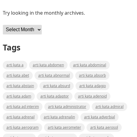
Try looking in the monthly archives.
Archives
Tags
arti kata a
arti kata abdomen
arti kata abdominal
arti kata abet
arti kata abnormal
arti kata absorb
arti kata abstain
arti kata absurd
arti kata adagio
arti kata adam
arti kata adaptor
arti kata adenoid
arti kata ad interim
arti kata administrator
arti kata admiral
arti kata adrenal
arti kata adrenalin
arti kata adverbial
arti kata aerogram
arti kata aerometer
arti kata aerosol