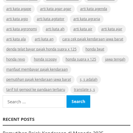
arti kata agape
arti kata agar-agar
arti kata agenda
arti kata agio
arti kata agitator
arti kata agraria
arti kata agronomi
arti kata ah
arti kata air
arti kata ajar
arti kata ala
arti kata an
cara cek pajak kendaraan jawa barat
denda telat bayar pajak honda supra x 125
honda beat
honda revo
honda scoopy
honda supra x 125
jawa tengah
manfaat membayar pajak kendaraan
pemutihan pajak kendaraan jawa barat
s, s adalah
tarif tol gempol ke pandaan terbaru
translate s, s
Search
for:
RECENT POSTS