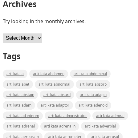
Archives
Try looking in the monthly archives.
Archives
Tags
arti kata a
arti kata abdomen
arti kata abdominal
arti kata abet
arti kata abnormal
arti kata absorb
arti kata abstain
arti kata absurd
arti kata adagio
arti kata adam
arti kata adaptor
arti kata adenoid
arti kata ad interim
arti kata administrator
arti kata admiral
arti kata adrenal
arti kata adrenalin
arti kata adverbial
arti kata aerogram
arti kata aerometer
arti kata aerosol