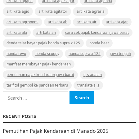
arti kata agape
arti kata agar-agar
arti kata agenda
arti kata agio
arti kata agitator
arti kata agraria
arti kata agronomi
arti kata ah
arti kata air
arti kata ajar
arti kata ala
arti kata an
cara cek pajak kendaraan jawa barat
denda telat bayar pajak honda supra x 125
honda beat
honda revo
honda scoopy
honda supra x 125
jawa tengah
manfaat membayar pajak kendaraan
pemutihan pajak kendaraan jawa barat
s, s adalah
tarif tol gempol ke pandaan terbaru
translate s, s
Search
for:
RECENT POSTS
Pemutihan Pajak Kendaraan di Manado 2025