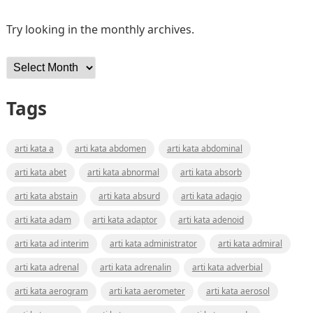
Try looking in the monthly archives.
Archives
Tags
arti kata a
arti kata abdomen
arti kata abdominal
arti kata abet
arti kata abnormal
arti kata absorb
arti kata abstain
arti kata absurd
arti kata adagio
arti kata adam
arti kata adaptor
arti kata adenoid
arti kata ad interim
arti kata administrator
arti kata admiral
arti kata adrenal
arti kata adrenalin
arti kata adverbial
arti kata aerogram
arti kata aerometer
arti kata aerosol