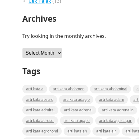
Cek Pajak
(13)
Archives
Try looking in the monthly archives.
Archives
Tags
arti kata a
arti kata abdomen
arti kata abdominal
a
arti kata absurd
arti kata adagio
arti kata adam
art
arti kata admiral
arti kata adrenal
arti kata adrenalin
arti kata aerosol
arti kata agape
arti kata agar-agar
arti kata agronomi
arti kata ah
arti kata air
arti kat