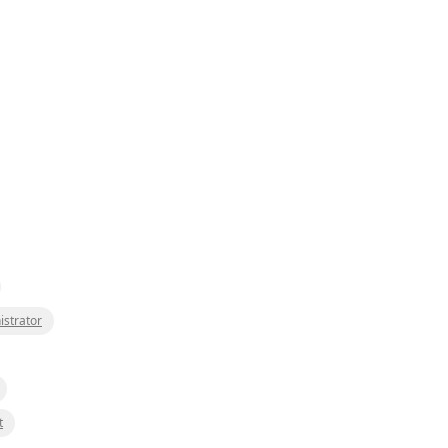
istrator
t