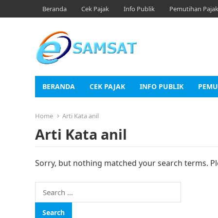
Beranda
Cek Pajak
Info Publik
Pemutihan Paja
BERANDA
CEK PAJAK
INFO PUBLIK
PEMU
Home
Arti Kata anil
Arti Kata anil
Sorry, but nothing matched your search terms. Pl
Search
for: