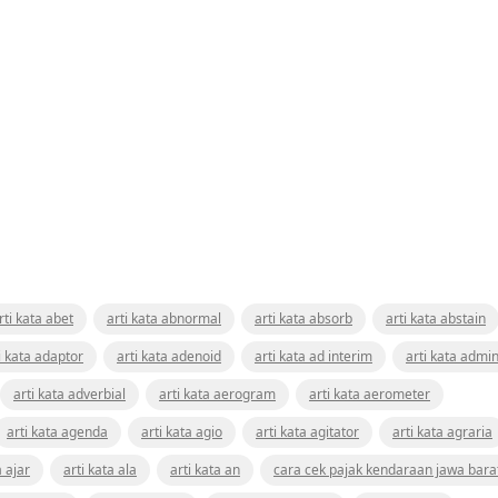
rti kata abet
arti kata abnormal
arti kata absorb
arti kata abstain
i kata adaptor
arti kata adenoid
arti kata ad interim
arti kata admin
arti kata adverbial
arti kata aerogram
arti kata aerometer
arti kata agenda
arti kata agio
arti kata agitator
arti kata agraria
a ajar
arti kata ala
arti kata an
cara cek pajak kendaraan jawa bara