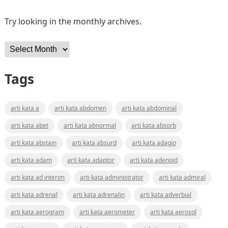
Try looking in the monthly archives.
Archives
Tags
arti kata a
arti kata abdomen
arti kata abdominal
arti kata abet
arti kata abnormal
arti kata absorb
arti kata abstain
arti kata absurd
arti kata adagio
arti kata adam
arti kata adaptor
arti kata adenoid
arti kata ad interim
arti kata administrator
arti kata admiral
arti kata adrenal
arti kata adrenalin
arti kata adverbial
arti kata aerogram
arti kata aerometer
arti kata aerosol