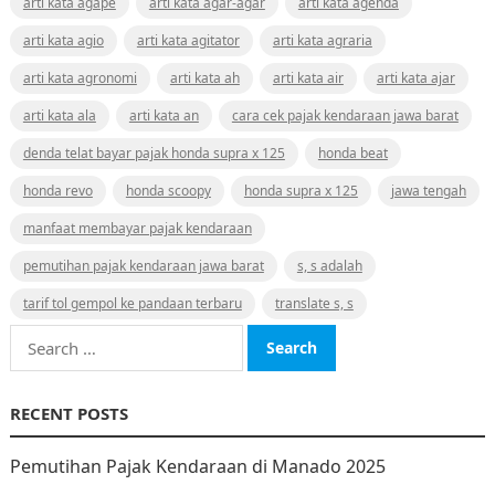
arti kata agape
arti kata agar-agar
arti kata agenda
arti kata agio
arti kata agitator
arti kata agraria
arti kata agronomi
arti kata ah
arti kata air
arti kata ajar
arti kata ala
arti kata an
cara cek pajak kendaraan jawa barat
denda telat bayar pajak honda supra x 125
honda beat
honda revo
honda scoopy
honda supra x 125
jawa tengah
manfaat membayar pajak kendaraan
pemutihan pajak kendaraan jawa barat
s, s adalah
tarif tol gempol ke pandaan terbaru
translate s, s
Search
for:
RECENT POSTS
Pemutihan Pajak Kendaraan di Manado 2025