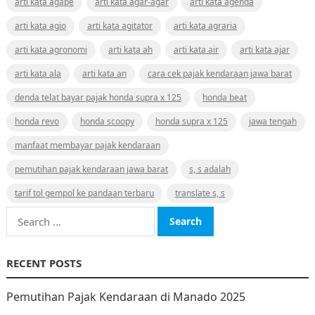
arti kata agape
arti kata agar-agar
arti kata agenda
arti kata agio
arti kata agitator
arti kata agraria
arti kata agronomi
arti kata ah
arti kata air
arti kata ajar
arti kata ala
arti kata an
cara cek pajak kendaraan jawa barat
denda telat bayar pajak honda supra x 125
honda beat
honda revo
honda scoopy
honda supra x 125
jawa tengah
manfaat membayar pajak kendaraan
pemutihan pajak kendaraan jawa barat
s, s adalah
tarif tol gempol ke pandaan terbaru
translate s, s
Search
for:
RECENT POSTS
Pemutihan Pajak Kendaraan di Manado 2025