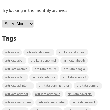
Try looking in the monthly archives.
Archives
Tags
arti kata a
arti kata abdomen
arti kata abdominal
arti kata abet
arti kata abnormal
arti kata absorb
arti kata abstain
arti kata absurd
arti kata adagio
arti kata adam
arti kata adaptor
arti kata adenoid
arti kata ad interim
arti kata administrator
arti kata admiral
arti kata adrenal
arti kata adrenalin
arti kata adverbial
arti kata aerogram
arti kata aerometer
arti kata aerosol