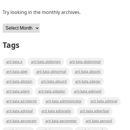
Try looking in the monthly archives.
Archives
Tags
arti kata a
arti kata abdomen
arti kata abdominal
arti kata abet
arti kata abnormal
arti kata absorb
arti kata abstain
arti kata absurd
arti kata adagio
arti kata adam
arti kata adaptor
arti kata adenoid
arti kata ad interim
arti kata administrator
arti kata admiral
arti kata adrenal
arti kata adrenalin
arti kata adverbial
arti kata aerogram
arti kata aerometer
arti kata aerosol