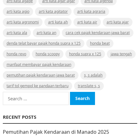
arti kata agape
arti kata agar-agar
arti kata agenda
arti kata agio
arti kata agitator
arti kata agraria
arti kata agronomi
arti kata ah
arti kata air
arti kata ajar
arti kata ala
arti kata an
cara cek pajak kendaraan jawa barat
denda telat bayar pajak honda supra x 125
honda beat
honda revo
honda scoopy
honda supra x 125
jawa tengah
manfaat membayar pajak kendaraan
pemutihan pajak kendaraan jawa barat
s, s adalah
tarif tol gempol ke pandaan terbaru
translate s, s
Search
for:
RECENT POSTS
Pemutihan Pajak Kendaraan di Manado 2025