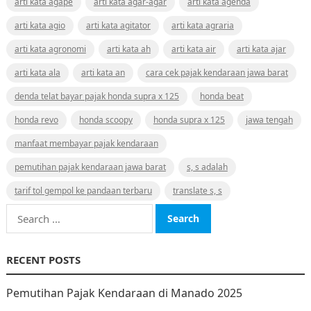
arti kata agape
arti kata agar-agar
arti kata agenda
arti kata agio
arti kata agitator
arti kata agraria
arti kata agronomi
arti kata ah
arti kata air
arti kata ajar
arti kata ala
arti kata an
cara cek pajak kendaraan jawa barat
denda telat bayar pajak honda supra x 125
honda beat
honda revo
honda scoopy
honda supra x 125
jawa tengah
manfaat membayar pajak kendaraan
pemutihan pajak kendaraan jawa barat
s, s adalah
tarif tol gempol ke pandaan terbaru
translate s, s
Search
for:
RECENT POSTS
Pemutihan Pajak Kendaraan di Manado 2025