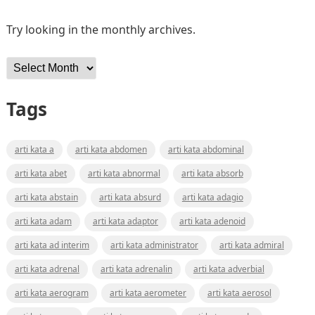
Try looking in the monthly archives.
Archives
Tags
arti kata a
arti kata abdomen
arti kata abdominal
arti kata abet
arti kata abnormal
arti kata absorb
arti kata abstain
arti kata absurd
arti kata adagio
arti kata adam
arti kata adaptor
arti kata adenoid
arti kata ad interim
arti kata administrator
arti kata admiral
arti kata adrenal
arti kata adrenalin
arti kata adverbial
arti kata aerogram
arti kata aerometer
arti kata aerosol