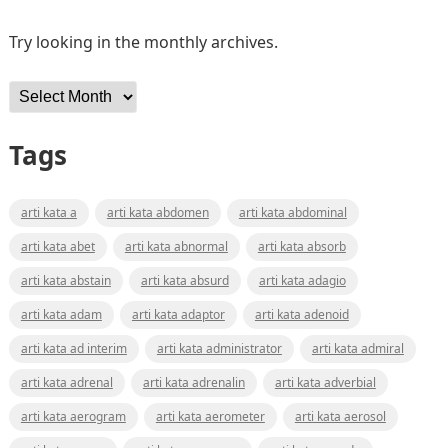
Try looking in the monthly archives.
Archives
Tags
arti kata a
arti kata abdomen
arti kata abdominal
arti kata abet
arti kata abnormal
arti kata absorb
arti kata abstain
arti kata absurd
arti kata adagio
arti kata adam
arti kata adaptor
arti kata adenoid
arti kata ad interim
arti kata administrator
arti kata admiral
arti kata adrenal
arti kata adrenalin
arti kata adverbial
arti kata aerogram
arti kata aerometer
arti kata aerosol