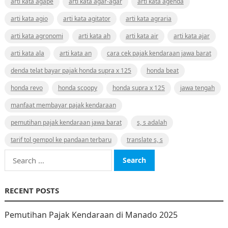
arti kata agape
arti kata agar-agar
arti kata agenda
arti kata agio
arti kata agitator
arti kata agraria
arti kata agronomi
arti kata ah
arti kata air
arti kata ajar
arti kata ala
arti kata an
cara cek pajak kendaraan jawa barat
denda telat bayar pajak honda supra x 125
honda beat
honda revo
honda scoopy
honda supra x 125
jawa tengah
manfaat membayar pajak kendaraan
pemutihan pajak kendaraan jawa barat
s, s adalah
tarif tol gempol ke pandaan terbaru
translate s, s
Search
for:
RECENT POSTS
Pemutihan Pajak Kendaraan di Manado 2025