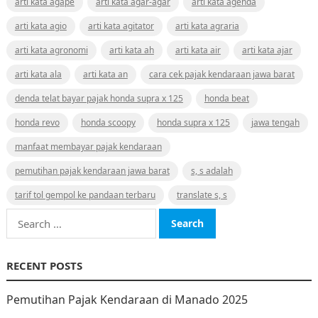
arti kata agape
arti kata agar-agar
arti kata agenda
arti kata agio
arti kata agitator
arti kata agraria
arti kata agronomi
arti kata ah
arti kata air
arti kata ajar
arti kata ala
arti kata an
cara cek pajak kendaraan jawa barat
denda telat bayar pajak honda supra x 125
honda beat
honda revo
honda scoopy
honda supra x 125
jawa tengah
manfaat membayar pajak kendaraan
pemutihan pajak kendaraan jawa barat
s, s adalah
tarif tol gempol ke pandaan terbaru
translate s, s
Search
for:
RECENT POSTS
Pemutihan Pajak Kendaraan di Manado 2025