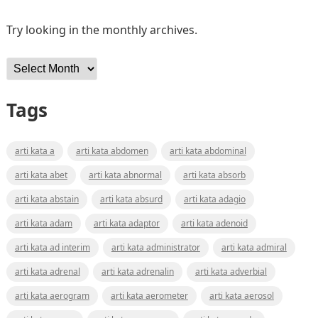
Try looking in the monthly archives.
Archives
Tags
arti kata a
arti kata abdomen
arti kata abdominal
arti kata abet
arti kata abnormal
arti kata absorb
arti kata abstain
arti kata absurd
arti kata adagio
arti kata adam
arti kata adaptor
arti kata adenoid
arti kata ad interim
arti kata administrator
arti kata admiral
arti kata adrenal
arti kata adrenalin
arti kata adverbial
arti kata aerogram
arti kata aerometer
arti kata aerosol