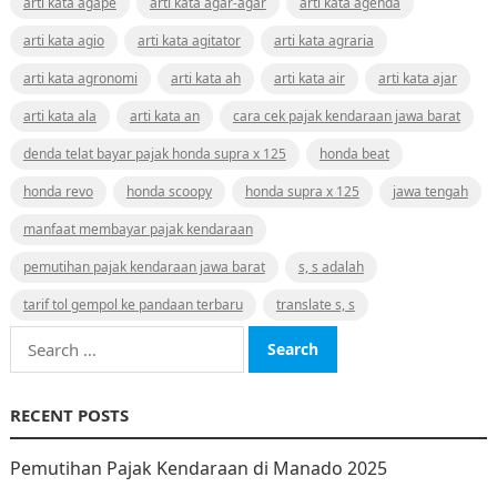
arti kata agape
arti kata agar-agar
arti kata agenda
arti kata agio
arti kata agitator
arti kata agraria
arti kata agronomi
arti kata ah
arti kata air
arti kata ajar
arti kata ala
arti kata an
cara cek pajak kendaraan jawa barat
denda telat bayar pajak honda supra x 125
honda beat
honda revo
honda scoopy
honda supra x 125
jawa tengah
manfaat membayar pajak kendaraan
pemutihan pajak kendaraan jawa barat
s, s adalah
tarif tol gempol ke pandaan terbaru
translate s, s
Search
for:
RECENT POSTS
Pemutihan Pajak Kendaraan di Manado 2025