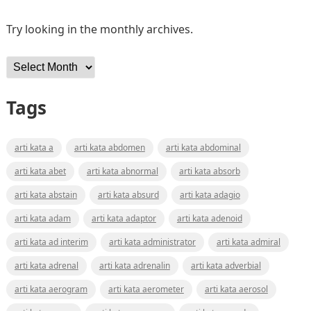
Try looking in the monthly archives.
Archives
Tags
arti kata a
arti kata abdomen
arti kata abdominal
arti kata abet
arti kata abnormal
arti kata absorb
arti kata abstain
arti kata absurd
arti kata adagio
arti kata adam
arti kata adaptor
arti kata adenoid
arti kata ad interim
arti kata administrator
arti kata admiral
arti kata adrenal
arti kata adrenalin
arti kata adverbial
arti kata aerogram
arti kata aerometer
arti kata aerosol