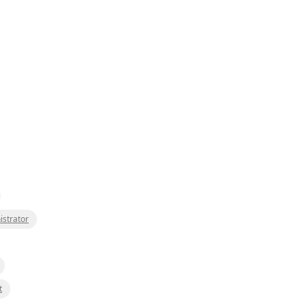
istrator
t