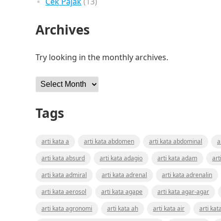
Cek Pajak
(13)
Archives
Try looking in the monthly archives.
Archives
Tags
arti kata a
arti kata abdomen
arti kata abdominal
a
arti kata absurd
arti kata adagio
arti kata adam
art
arti kata admiral
arti kata adrenal
arti kata adrenalin
arti kata aerosol
arti kata agape
arti kata agar-agar
arti kata agronomi
arti kata ah
arti kata air
arti kat