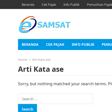
Beranda
Cek Pajak
Info Publik
Pemutihan Paja
BERANDA
CEK PAJAK
INFO PUBLIK
PEMU
Home
Arti Kata ase
Arti Kata ase
Sorry, but nothing matched your search terms. Pl
Search
for: