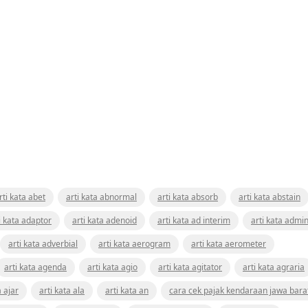
rti kata abet
arti kata abnormal
arti kata absorb
arti kata abstain
i kata adaptor
arti kata adenoid
arti kata ad interim
arti kata admin
arti kata adverbial
arti kata aerogram
arti kata aerometer
arti kata agenda
arti kata agio
arti kata agitator
arti kata agraria
a ajar
arti kata ala
arti kata an
cara cek pajak kendaraan jawa bara