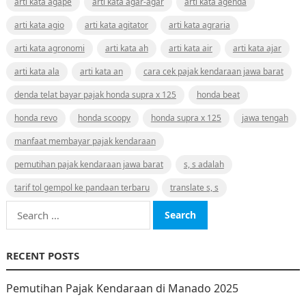
arti kata agape
arti kata agar-agar
arti kata agenda
arti kata agio
arti kata agitator
arti kata agraria
arti kata agronomi
arti kata ah
arti kata air
arti kata ajar
arti kata ala
arti kata an
cara cek pajak kendaraan jawa barat
denda telat bayar pajak honda supra x 125
honda beat
honda revo
honda scoopy
honda supra x 125
jawa tengah
manfaat membayar pajak kendaraan
pemutihan pajak kendaraan jawa barat
s, s adalah
tarif tol gempol ke pandaan terbaru
translate s, s
Search
for:
RECENT POSTS
Pemutihan Pajak Kendaraan di Manado 2025