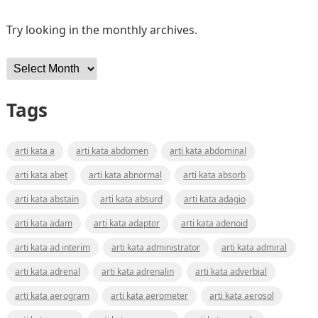
Try looking in the monthly archives.
Archives
Tags
arti kata a
arti kata abdomen
arti kata abdominal
arti kata abet
arti kata abnormal
arti kata absorb
arti kata abstain
arti kata absurd
arti kata adagio
arti kata adam
arti kata adaptor
arti kata adenoid
arti kata ad interim
arti kata administrator
arti kata admiral
arti kata adrenal
arti kata adrenalin
arti kata adverbial
arti kata aerogram
arti kata aerometer
arti kata aerosol