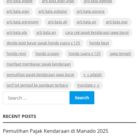
arti kata agape
arti kata agar-agar
arti kata agenda
arti kata agio
arti kata agitator
arti kata agraria
arti kata agronomi
arti kata ah
arti kata air
arti kata ajar
arti kata ala
arti kata an
cara cek pajak kendaraan jawa barat
denda telat bayar pajak honda supra x 125
honda beat
honda revo
honda scoopy
honda supra x 125
jawa tengah
manfaat membayar pajak kendaraan
pemutihan pajak kendaraan jawa barat
s, s adalah
tarif tol gempol ke pandaan terbaru
translate s, s
Search
for:
RECENT POSTS
Pemutihan Pajak Kendaraan di Manado 2025