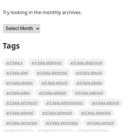
Try looking in the monthly archives.
Archives
Tags
arti kata a
arti kata abdomen
arti kata abdominal
arti kata abet
arti kata abnormal
arti kata absorb
arti kata abstain
arti kata absurd
arti kata adagio
arti kata adam
arti kata adaptor
arti kata adenoid
arti kata ad interim
arti kata administrator
arti kata admiral
arti kata adrenal
arti kata adrenalin
arti kata adverbial
arti kata aerogram
arti kata aerometer
arti kata aerosol