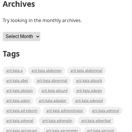
Archives
Try looking in the monthly archives.
Archives
Tags
arti kata a
arti kata abdomen
arti kata abdominal
arti kata abet
arti kata abnormal
arti kata absorb
arti kata abstain
arti kata absurd
arti kata adagio
arti kata adam
arti kata adaptor
arti kata adenoid
arti kata ad interim
arti kata administrator
arti kata admiral
arti kata adrenal
arti kata adrenalin
arti kata adverbial
arti kata aerogram
arti kata aerometer
arti kata aerosol