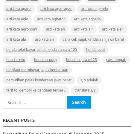
arti kata agape
arti kata agar-agar
arti kata agenda
arti kata agio
arti kata agitator
arti kata agraria
arti kata agronomi
arti kata ah
arti kata air
arti kata ajar
arti kata ala
arti kata an
cara cek pajak kendaraan jawa barat
denda telat bayar pajak honda supra x 125
honda beat
honda revo
honda scoopy
honda supra x 125
jawa tengah
manfaat membayar pajak kendaraan
pemutihan pajak kendaraan jawa barat
s, s adalah
tarif tol gempol ke pandaan terbaru
translate s, s
Search
for:
RECENT POSTS