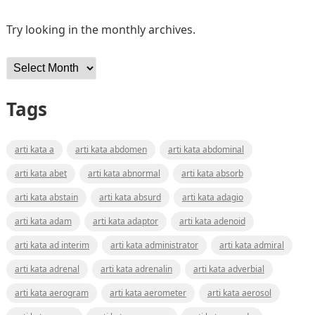
Try looking in the monthly archives.
Archives
Tags
arti kata a
arti kata abdomen
arti kata abdominal
arti kata abet
arti kata abnormal
arti kata absorb
arti kata abstain
arti kata absurd
arti kata adagio
arti kata adam
arti kata adaptor
arti kata adenoid
arti kata ad interim
arti kata administrator
arti kata admiral
arti kata adrenal
arti kata adrenalin
arti kata adverbial
arti kata aerogram
arti kata aerometer
arti kata aerosol