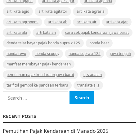
arti kata agape
arti kata agar-agar
arti kata agenda
arti kata agio
arti kata agitator
arti kata agraria
arti kata agronomi
arti kata ah
arti kata air
arti kata ajar
arti kata ala
arti kata an
cara cek pajak kendaraan jawa barat
denda telat bayar pajak honda supra x 125
honda beat
honda revo
honda scoopy
honda supra x 125
jawa tengah
manfaat membayar pajak kendaraan
pemutihan pajak kendaraan jawa barat
s, s adalah
tarif tol gempol ke pandaan terbaru
translate s, s
Search
for:
RECENT POSTS
Pemutihan Pajak Kendaraan di Manado 2025