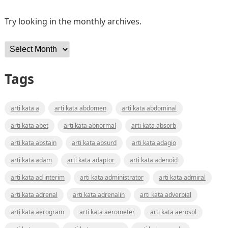
Try looking in the monthly archives.
Archives
Tags
arti kata a
arti kata abdomen
arti kata abdominal
arti kata abet
arti kata abnormal
arti kata absorb
arti kata abstain
arti kata absurd
arti kata adagio
arti kata adam
arti kata adaptor
arti kata adenoid
arti kata ad interim
arti kata administrator
arti kata admiral
arti kata adrenal
arti kata adrenalin
arti kata adverbial
arti kata aerogram
arti kata aerometer
arti kata aerosol