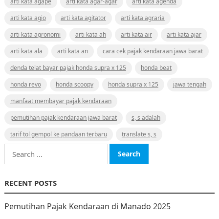
arti kata agape
arti kata agar-agar
arti kata agenda
arti kata agio
arti kata agitator
arti kata agraria
arti kata agronomi
arti kata ah
arti kata air
arti kata ajar
arti kata ala
arti kata an
cara cek pajak kendaraan jawa barat
denda telat bayar pajak honda supra x 125
honda beat
honda revo
honda scoopy
honda supra x 125
jawa tengah
manfaat membayar pajak kendaraan
pemutihan pajak kendaraan jawa barat
s, s adalah
tarif tol gempol ke pandaan terbaru
translate s, s
Search
for:
RECENT POSTS
Pemutihan Pajak Kendaraan di Manado 2025