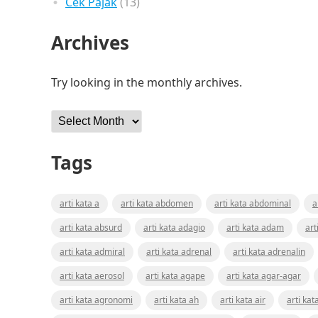
Cek Pajak
(13)
Archives
Try looking in the monthly archives.
Archives
Tags
arti kata a
arti kata abdomen
arti kata abdominal
a
arti kata absurd
arti kata adagio
arti kata adam
art
arti kata admiral
arti kata adrenal
arti kata adrenalin
arti kata aerosol
arti kata agape
arti kata agar-agar
arti kata agronomi
arti kata ah
arti kata air
arti kat