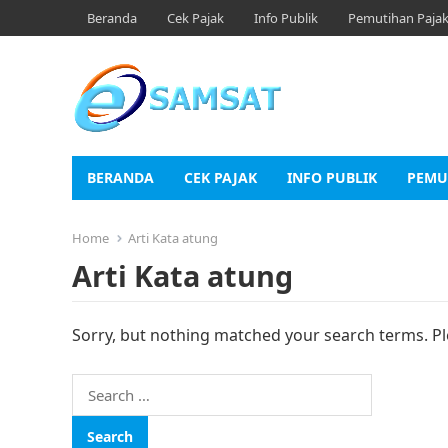
Beranda
Cek Pajak
Info Publik
Pemutihan Paja
BERANDA
CEK PAJAK
INFO PUBLIK
PEMU
Home
Arti Kata atung
Arti Kata atung
Sorry, but nothing matched your search terms. Pl
Search
for: