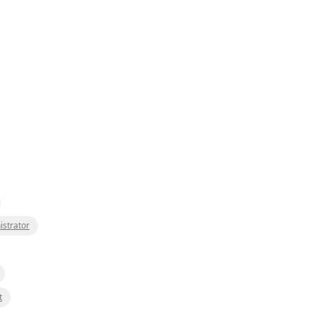
istrator
t