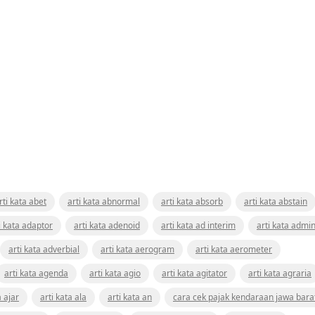
rti kata abet
arti kata abnormal
arti kata absorb
arti kata abstain
i kata adaptor
arti kata adenoid
arti kata ad interim
arti kata admin
arti kata adverbial
arti kata aerogram
arti kata aerometer
arti kata agenda
arti kata agio
arti kata agitator
arti kata agraria
a ajar
arti kata ala
arti kata an
cara cek pajak kendaraan jawa bara